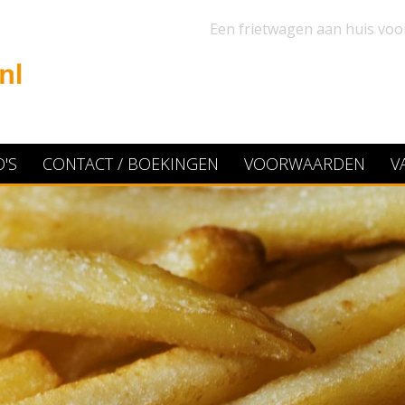
Een frietwagen aan huis voo
'S
CONTACT / BOEKINGEN
VOORWAARDEN
V