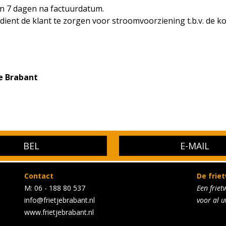
en 7 dagen na factuurdatum.
dient de klant te zorgen voor stroomvoorziening t.b.v. de k
je Brabant
BEL
E-MAIL
Contact
De frie
M: 06 - 188 80 537
Een friet
info@frietjebrabant.nl
voor al u
www.frietjebrabant.nl